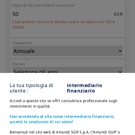
Importo dei versamenti successivi
EUR
I versamenti ricorrenti devono avere un valore tra 100 e
60000
Frequenza
Durata
La tua tipologia di
intermediario
Scegli l’incremento periodico dei versamenti
utente :
finanziario
Accedi a questo sito se offri consulenza professionale sugli
investimenti in qualità
Stai accedendo al sito come intermediario finanziario,
Calcola
accetti le condizioni di cui sotto?
Benvenuti nel sito web di Amundi SGR S.p.A. (“Amundi SGR” o