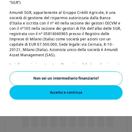
“SGR”)
Amundi SGR, appartenente al Gruppo Crédit Agricole, è una
società di gestione del risparmio autorizzata dalla Banca
d'Italia e iscritta con il n° 40 nella sezione dei gestori OICVM e
con il n°105 nella sezione dei gestori di FIA dell'albo delle SGR,
registrata con il n° 05816060965 presso il Registro delle
Imprese di Milano (Italia) come società per azioni con un
capitale di EUR 67.500.000. Sede legale: via Cernaia, 8-10 -
20121, Milano (Italia). Azionista unico della società è Amundi
Asset Management (SAS).
Le informazioni contenute nella sezione del sito web cui avrete
accesso non sono destinate al pubblico, ma sono riservate
esclusivamente a clienti professionali di diritto (di seguito
Non sei un intermediario finanziario?
anche “Investitori Qualificati” o singolarmente “Investitore
Qualificato”), intendendosi per tali (i) i clienti professionali
privati che soddisfano i requisiti di cui al punto I dell’Allegato n.
Accetto e continua
3 al regolamento adottato dalla Consob con delibera n.
16190/07 e successive modifiche e (ii) i clienti professionali
pubblici ai sensi dell’art. 2 del Decreto del Ministero
dell’economia e delle finanze n. 236 dell’11 novembre 2011.
Amundi SGR S.p.A. non potrà essere ritenuta responsabile per
accessi da parte di soggetti diversi dagli Investitori Qualificati