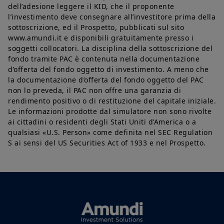
concessa alcuna licenza o diritto di utilizzo; sono pertanto
dell’adesione leggere il KID, che il proponente
vietati la registrazione su qualsiasi supporto, la riproduzione,
l’investimento deve consegnare all’investitore prima della
la copia (eccetto ad esclusivo uso personale), la pubblicazione
sottoscrizione, ed il Prospetto, pubblicati sul sito
e l'uso a fini commerciali, in misura totale o parziale, dei
contenuti del sito senza previo consenso scritto di Amundi
www.amundi.it e disponibili gratuitamente presso i
SGR.
soggetti collocatori. La disciplina della sottoscrizione del
fondo tramite PAC è contenuta nella documentazione
US Persons:
d’offerta del fondo oggetto di investimento. A meno che
Le informazioni contenute in questo sito non sono destinate ai
la documentazione d’offerta del fondo oggetto del PAC
cittadini degli Stati Uniti d'America o “US Persons”, così come
non lo preveda, il PAC non offre una garanzia di
definite nella “Regulation S” della Securities and Exchange
rendimento positivo o di restituzione del capitale iniziale.
Commission, ai sensi del US Securities Act del 1933,
Le informazioni prodotte dal simulatore non sono rivolte
applicabile in particolare a qualsiasi persona fisica residente
ai cittadini o residenti degli Stati Uniti d’America o a
negli Stati Uniti d'America e a qualsiasi società di persone o
qualsiasi «U.S. Person» come definita nel SEC Regulation
per azioni costituita o registrata ai sensi della legislazione
statunitense. I prodotti di investimento descritti nel presente
S ai sensi del US Securities Act of 1933 e nel Prospetto.
sito web non sono registrati ai sensi della legislazione federale
statunitense sui valori mobiliari o di qualsiasi altra legislazione
statunitense competente. Di conseguenza, nessun prodotto di
investimento potrà essere offerto o venduto direttamente o
indirettamente negli Stati Uniti d'America (incluso nei territori
e possedimenti degli Stati Uniti), a o a beneficio di residenti e
cittadini degli Stati Uniti d'America e a “U.S. Persons”.
Questa restrizione si applica anche ai residenti e cittadini degli