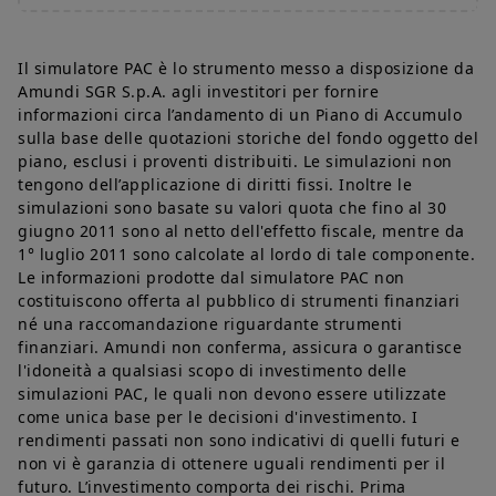
nonché per eventuali danni derivanti dall’utilizzo di
informazioni contenute nella presente sezione.
Ha effettuato la connessione al sito come Investitore
Il simulatore PAC è lo strumento messo a disposizione da
Qualificato. Se il Suo profilo non corrisponde a quello di
Amundi SGR S.p.A. agli investitori per fornire
Investitore Qualificato, La invitiamo ad abbandonare questa
informazioni circa l’andamento di un Piano di Accumulo
pagina e a consultare la pagina "Investitori Privati" o la pagina
sulla base delle quotazioni storiche del fondo oggetto del
“Investitori Professionali".
piano, esclusi i proventi distribuiti. Le simulazioni non
La sezione del sito web cui avrete accesso è esclusivamente
tengono dell’applicazione di diritti fissi. Inoltre le
riservata alle persone residenti in Italia o che accedono al sito
simulazioni sono basate su valori quota che fino al 30
stesso dall'Italia. Se risiedete in un paese dotato di un sito web
giugno 2011 sono al netto dell'effetto fiscale, mentre da
Amundi dedicato, vi preghiamo di lasciare questa pagina e di
1° luglio 2011 sono calcolate al lordo di tale componente.
connettervi a tale sito.
Le informazioni prodotte dal simulatore PAC non
L'accesso, la consultazione e l'utilizzo delle pagine del sito
costituiscono offerta al pubblico di strumenti finanziari
implicano l'accettazione da parte dell'utilizzatore dei contenuti
né una raccomandazione riguardante strumenti
delle presenti note legali. Amundi SGR invita tutti gli utilizzatori
finanziari. Amundi non conferma, assicura o garantisce
del proprio sito a leggere con attenzione le presenti note
l'idoneità a qualsiasi scopo di investimento delle
legali. Il contenuto del presente sito web - inclusi i dati, le
simulazioni PAC, le quali non devono essere utilizzate
notizie, le informazioni, le immagini, i grafici, il design, i nomi e
come unica base per le decisioni d'investimento. I
i marchi registrati di dominio - sono di proprietà di Amundi SGR
e, laddove non altrimenti precisato, sono soggetti alle
rendimenti passati non sono indicativi di quelli futuri e
condizioni sul copyright e alla legislazione vigente in materia di
non vi è garanzia di ottenere uguali rendimenti per il
protezione della proprietà industriale. All'utilizzatore non è
futuro. L’investimento comporta dei rischi. Prima