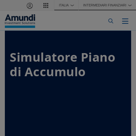
Salta al contenuto principale
ITALIA
INTERMEDIARI FINANZIARI
❯
❯
Togg
Simulatore Piano
di Accumulo