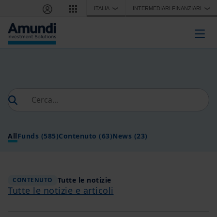
Salta al contenuto principale
ITALIA
INTERMEDIARI FINANZIARI
❯
❯
Togg
All
Funds
(585)
Contenuto
(63)
News
(23)
Tutte le notizie
CONTENUTO
Tutte le notizie e articoli