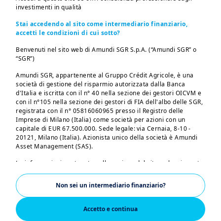
Opportunità per una crescita sostenibile
investimenti in qualità
Stai accedendo al sito come intermediario finanziario,
accetti le condizioni di cui sotto?
Benvenuti nel sito web di Amundi SGR S.p.A. (“Amundi SGR” o
Amundi SecondaPensione Plus
CONTENUTO
“SGR”)
Amundi SGR, appartenente al Gruppo Crédit Agricole, è una
società di gestione del risparmio autorizzata dalla Banca
d'Italia e iscritta con il n° 40 nella sezione dei gestori OICVM e
Documentazione legale
CONTENUTO
con il n°105 nella sezione dei gestori di FIA dell'albo delle SGR,
registrata con il n° 05816060965 presso il Registro delle
Imprese di Milano (Italia) come società per azioni con un
capitale di EUR 67.500.000. Sede legale: via Cernaia, 8-10 -
Comunicazioni agli investitori
CONTENUTO
20121, Milano (Italia). Azionista unico della società è Amundi
Asset Management (SAS).
Le informazioni contenute nella sezione del sito web cui avrete
accesso non sono destinate al pubblico, ma sono riservate
App Amundi for Advisor
CONTENUTO
esclusivamente a clienti professionali di diritto (di seguito
Non sei un intermediario finanziario?
Amundi for Advisor, l'app dedicata agli
anche “Investitori Qualificati” o singolarmente “Investitore
operatori professionali è tutta nuova, veloce e
Qualificato”), intendendosi per tali (i) i clienti professionali
privati che soddisfano i requisiti di cui al punto I dell’Allegato n.
personalizzabile!
Accetto e continua
3 al regolamento adottato dalla Consob con delibera n.