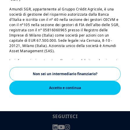
Amundi SGR, appartenente al Gruppo Crédit Agricole, è una
società di gestione del risparmio autorizzata dalla Banca
d'Italia e iscritta con il n° 40 nella sezione dei gestori OICVM e
con il n°105 nella sezione dei gestori di FIA dell'albo delle SGR,
Tentativi di truffa
registrata con il n° 05816060965 presso il Registro delle
Imprese di Milano (Italia) come società per azioni con un
Note legali
capitale di EUR 67.500.000. Sede legale: via Cernaia, 8-10 -
20121, Milano (Italia). Azionista unico della società è Amundi
Informativa sui cookies
Asset Management (SAS).
Politiche aziendali
Le informazioni contenute nella sezione del sito web cui avrete
accesso non sono destinate al pubblico, ma sono riservate
Organi societari
esclusivamente a clienti professionali di diritto (di seguito
Non sei un intermediario finanziario?
anche “Investitori Qualificati” o singolarmente “Investitore
Qualificato”), intendendosi per tali (i) i clienti professionali
Reclami
privati che soddisfano i requisiti di cui al punto I dell’Allegato n.
Accetto e continua
3 al regolamento adottato dalla Consob con delibera n.
Dichiarazioni di Accessibilità: non conforme
16190/07 e successive modifiche e (ii) i clienti professionali
pubblici ai sensi dell’art. 2 del Decreto del Ministero
Contatti
dell’economia e delle finanze n. 236 dell’11 novembre 2011.
SEGUITECI
Amundi SGR S.p.A. non potrà essere ritenuta responsabile per
accessi da parte di soggetti diversi dagli Investitori Qualificati
nonché per eventuali danni derivanti dall’utilizzo di