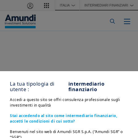
Salta al contenuto principale
ITALIA
INTERMEDIARI FINANZIARI
❯
❯
Togg
La tua tipologia di
intermediario
utente :
finanziario
Accedi a questo sito se offri consulenza professionale sugli
investimenti in qualità
Stai accedendo al sito come intermediario finanziario,
accetti le condizioni di cui sotto?
Benvenuti nel sito web di Amundi SGR S.p.A. (“Amundi SGR” o
“SGR”)