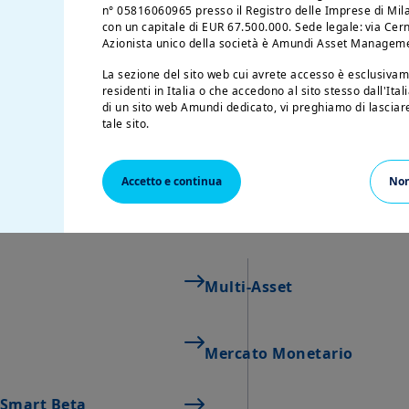
n° 05816060965 presso il Registro delle Imprese di Mila
con un capitale di EUR 67.500.000. Sede legale: via Cerna
Azionista unico della società è Amundi Asset Managem
La sezione del sito web cui avrete accesso è esclusivam
residenti in Italia o che accedono al sito stesso dall'Ita
nostre soluzioni dedicat
di un sito web Amundi dedicato, vi preghiamo di lasciar
tale sito.
clienti istituzionali
L'accesso, la consultazione e l'utilizzo delle pagine del 
parte dell'utilizzatore dei contenuti delle presenti note l
Accetto e continua
Non
utilizzatori del proprio sito a leggere con attenzione le 
presente sito web - inclusi i dati, le notizie, le informazio
nomi e i marchi registrati di dominio - sono di proprie
altrimenti precisato, sono soggetti alle condizioni sul co
in materia di protezione della proprietà industriale. All
licenza o diritto di utilizzo; sono pertanto vietati la reg
Multi-Asset
riproduzione, la copia (eccetto ad esclusivo uso personal
commerciali, in misura totale o parziale, dei contenuti 
scritto di Amundi SGR.
US Persons:
Mercato Monetario
Le informazioni contenute in questo sito non sono destina
d'America o “US Persons”, così come definite nella “Regu
e Smart Beta