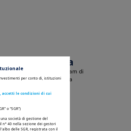
 team di ricerca
ituzionale
i ricerca collabora con i team di
investimenti per conto di, istituzioni
investimenti e di consulenza
 Amundi dedicato alla
 accetti le condizioni di cui
SGR” o “SGR”)
una società di gestione del
il n° 40 nella sezione dei gestori
l'albo delle SGR, registrata con il