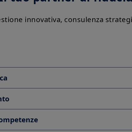
tione innovativa, consulenza strategic
ica
nto
 competenze