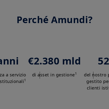
Perché Amundi?
anni
€2.380 mld
5
1
za a servizio
di asset in gestione
del nostro
1
istituzionali
gestito pe
clienti ist