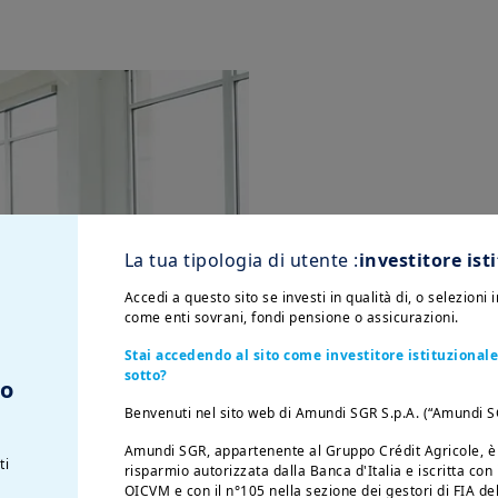
Il nostro
La tua tipologia di utente :
investitore ist
Il nostro team d
Accedi a questo sito se investi in qualità di, o selezioni 
gestione degli 
come enti sovrani, fondi pensione o assicurazioni.
Scopri il sito di
ricerca
Stai accedendo al sito come investitore istituzionale,
sotto?
to
Benvenuti nel sito web di Amundi SGR S.p.A. (“Amundi 
Amundi SGR, appartenente al Gruppo Crédit Agricole, è 
ti
risparmio autorizzata dalla Banca d'Italia e iscritta con 
OICVM e con il n°105 nella sezione dei gestori di FIA del