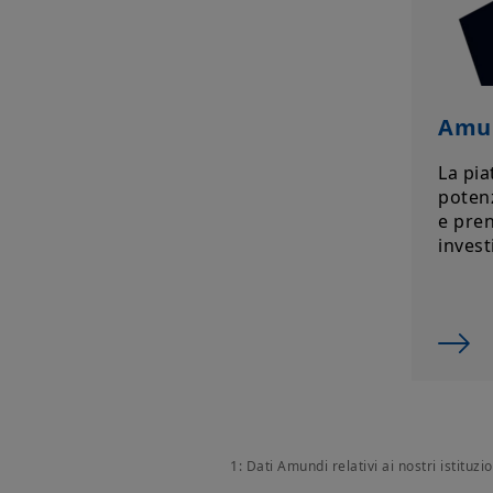
Amun
La pia
poten
e pren
invest
1
: Dati Amundi relativi ai nostri istituz