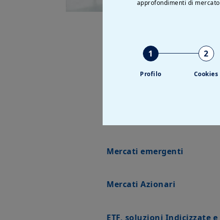
approfondimenti di mercato
1
2
Le 
Profilo
Cookies
Mercati emergenti
Mercati Azionari
ETF, soluzioni Indicizzate 