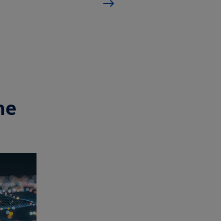
 1933, applicabile in particolare a
rica e a qualsiasi società di
a legislazione statunitense. I
non sono registrati ai sensi della
di qualsiasi altra legislazione
tto di investimento potrà essere
ati Uniti d'America (incluso nei
 di residenti e cittadini degli Stati
ni degli Stati Uniti d'America e alle
ne
 al presente sito web nel corso di
 d'America.
rizzati ad accedere al presente sito
.
azioni su Amundi, sulle società ad
ione è autorizzata in Italia.
gislazione italiana vigente e alle
può avvenire direttamente presso la
camento, che sono tenuti ad
e ed i rischi connessi alle