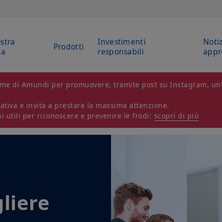
stra
Investimenti
Notiz
Prodotti
ta
responsabili
appr
 nome di Amundi per promuovere, tramite post su Instagram, un’
tiva e invita a prestare la massima attenzione.
 utili per riconoscere e prevenire le frodi:
scopri di più
liere