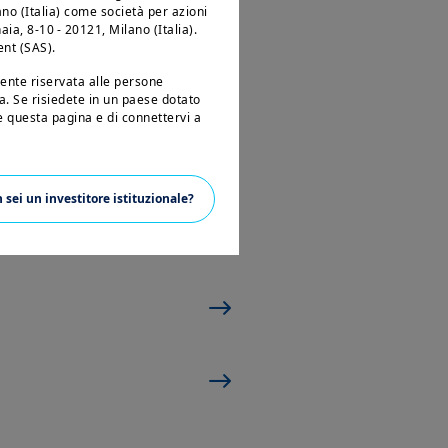
no (Italia) come società per azioni
ia, 8-10 - 20121, Milano (Italia).
ent (SAS).
ente riservata alle persone
lia. Se risiedete in un paese dotato
e ai
e questa pagina e di connettervi a
sito implicano l'accettazione da
egali. Amundi SGR invita tutti gli
 sei un investitore istituzionale?
presenti note legali. Il contenuto del
ni, le immagini, i grafici, il design, i
tà di Amundi SGR e, laddove non
pyright e alla legislazione vigente
'utilizzatore non è concessa alcuna
istrazione su qualsiasi supporto, la
e), la pubblicazione e l'uso a fini
del sito senza previo consenso
te ai cittadini degli Stati Uniti
lation S” della Securities and