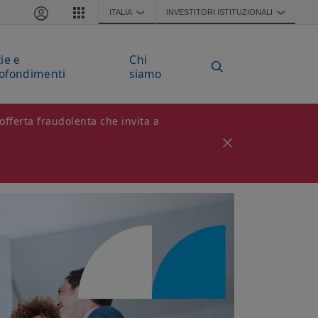
ITALIA
INVESTITORI ISTITUZIONALI
❯
❯
ie e
Chi
ofondimenti
siamo
offerta fraudolenta che invita a