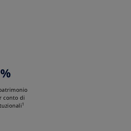
2%
 patrimonio
r conto di
1
ituzionali