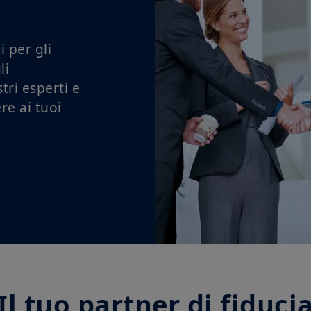
i per gli
li
ri esperti e
re ai tuoi
Il tuo partner di fiduci