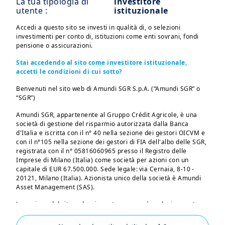
La tua tipologia di
investitore
vincoli di benchmark
utente :
istituzionale
Regionali:
Accedi a questo sito se investi in qualità di, o selezioni
investimenti per conto di, istituzioni come enti sovrani, fondi
Opportunità mirate in regioni
pensione o assicurazioni.
come Asia escluso Giappone,
Stai accedendo al sito come investitore istituzionale,
CEEMEA (compresa l'area MENA) e
accetti le condizioni di cui sotto?
America Latina.
Benvenuti nel sito web di Amundi SGR S.p.A. (“Amundi SGR” o
Approccio d'investimento
“SGR”)
fondamentale
Amundi SGR, appartenente al Gruppo Crédit Agricole, è una
Strategie con focus sul rischio, con
società di gestione del risparmio autorizzata dalla Banca
d'Italia e iscritta con il n° 40 nella sezione dei gestori OICVM e
la possibilità di investire in titoli di
con il n°105 nella sezione dei gestori di FIA dell'albo delle SGR,
aziende small e mid cap e senza
registrata con il n° 05816060965 presso il Registro delle
Imprese di Milano (Italia) come società per azioni con un
vincoli di benchmark
capitale di EUR 67.500.000. Sede legale: via Cernaia, 8-10 -
20121, Milano (Italia). Azionista unico della società è Amundi
Per paese:
Asset Management (SAS).
Investimenti in paesi con forte
La sezione del sito web cui avrete accesso è esclusivamente
crescita
riservata alle persone residenti in Italia o che accedono al sito
stesso dall'Italia. Se risiedete in un paese dotato di un sito web