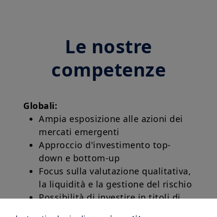
Le nostre
competenze
Globali:
Ampia esposizione alle azioni dei
mercati emergenti
Approccio d'investimento top-
down e bottom-up
Focus sulla valutazione qualitativa,
la liquidità e la gestione del rischio
Possibilità di investire in titoli di
aziende small e mid cap e senza