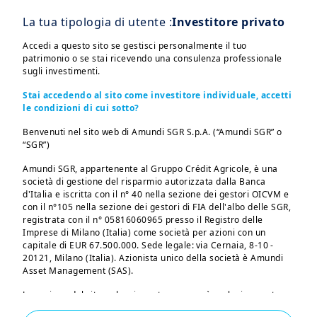
La tua tipologia di utente :
Investitore privato
Accedi a questo sito se gestisci personalmente il tuo
patrimonio o se stai ricevendo una consulenza professionale
sugli investimenti.
Stai accedendo al sito come investitore individuale, accetti
le condizioni di cui sotto?
Benvenuti nel sito web di Amundi SGR S.p.A. (“Amundi SGR” o
| Video
5/05/2026
“SGR”)
Mercati sotto pressione:
Amundi SGR, appartenente al Gruppo Crédit Agricole, è una
geopolitica, inflazione e
società di gestione del risparmio autorizzata dalla Banca
strategie...
d'Italia e iscritta con il n° 40 nella sezione dei gestori OICVM e
con il n°105 nella sezione dei gestori di FIA dell'albo delle SGR,
registrata con il n° 05816060965 presso il Registro delle
Imprese di Milano (Italia) come società per azioni con un
capitale di EUR 67.500.000. Sede legale: via Cernaia, 8-10 -
20121, Milano (Italia). Azionista unico della società è Amundi
Asset Management (SAS).
La sezione del sito web cui avrete accesso è esclusivamente
riservata alle persone residenti in Italia o che accedono al sito