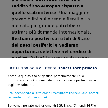
reddito fisso europeo rispetto a
quello statunitense
. Una maggiore
prevedibilità sulle regole fiscali e un
mercato più grande potrebbero
attirare più domanda internazionale.
Restiamo positivi sui titoli di Stato
dei paesi periferici e vediamo
opportunità selettive nel credito di
qualità.
Poiché la crescita dovrebbe
essere trainata dalla domanda interna,
La tua tipologia di utente :
Investitore privato
preferiamo azioni di piccole e medie
Accedi a questo sito se gestisci personalmente il tuo
imprese
: circa due terzi del loro
patrimonio o se stai ricevendo una consulenza professionale
fatturato proviene dal mercato
sugli investimenti.
interno, quindi risentono meno di
Stai accedendo al sito come investitore individuale, accetti
shock esterni e dei dazi USA e sono
le condizioni di cui sotto?
più collegate ai piani della Germania e
Benvenuti nel sito web di Amundi SGR S.p.A. (“Amundi SGR” o