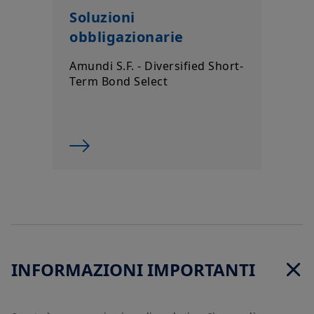
sezione "contatti" del sito.
Soluzioni
Scegliendo di accedere al nostro sito, riconoscete di aver preso
obbligazionarie
conoscenza e di accettare le presenti condizioni generali. Nel
Vostro interesse, Vi consigliamo di leggere tali condizioni con
Amundi S.F. - Diversified Short-
la massima attenzione.
Term Bond Select
Dichiarate di aver compreso ed accettato le condizioni
riportate qui sopra?
INFORMAZIONI IMPORTANTI