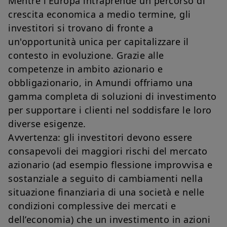
Mentre l'Europa intraprende un percorso di
e possedimenti degli Stati Uniti), a o a beneficio di residenti e
cittadini degli Stati Uniti d'America e a “U.S. Persons”.
crescita economica a medio termine, gli
investitori si trovano di fronte a
Questa restrizione si applica anche ai residenti e cittadini degli
Stati Uniti d'America e alle “U.S. Persons” che potrebbero
un'opportunità unica per capitalizzare il
visionare o avere accesso al presente sito web nel corso di un
contesto in evoluzione. Grazie alle
viaggio o di un soggiorno al di fuori degli Stati Uniti d'America.
competenze in ambito azionario e
Se siete identificabili come “US Person”, non siete autorizzati
ad accedere al presente sito e siete invitati a connettervi al
obbligazionario, in Amundi offriamo una
sito amundipioneer.com.
gamma completa di soluzioni di investimento
Questo sito è esclusivamente destinato a fornire informazioni
per supportare i clienti nel soddisfare le loro
su Amundi, sulle società ad essa collegate e sui loro prodotti la
diverse esigenze.
cui commercializzazione è autorizzata in Italia.
Avvertenza: gli investitori devono essere
L'accesso al presente sito è soggetto al rispetto della
consapevoli dei maggiori rischi del mercato
legislazione italiana vigente e alle "Note legali/condizioni
generali di accesso al sito”.
azionario (ad esempio flessione improvvisa e
sostanziale a seguito di cambiamenti nella
La sottoscrizione dei prodotti e servizi di Amundi SGR può
avvenire direttamente presso la sede della SGR o tramite i
situazione finanziaria di una società e nelle
soggetti autorizzati al collocamento, che sono tenuti ad
condizioni complessive dei mercati e
informare preventivamente il cliente sulle caratteristiche ed i
rischi connessi alle operazioni poste in essere. Amundi SGR
dell’economia) che un investimento in azioni
non conferma, assicura o garantisce l'idoneità a qualsiasi