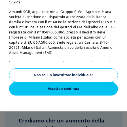
alla ricostruzione in Ucraina.
“SGR”)
Amundi SGR, appartenente al Gruppo Crédit Agricole, è una
società di gestione del risparmio autorizzata dalla Banca
d'Italia e iscritta con il n° 40 nella sezione dei gestori OICVM e
con il n°105 nella sezione dei gestori di FIA dell'albo delle SGR,
registrata con il n° 05816060965 presso il Registro delle
Imprese di Milano (Italia) come società per azioni con un
capitale di EUR 67.500.000. Sede legale: via Cernaia, 8-10 -
20121, Milano (Italia). Azionista unico della società è Amundi
Asset Management (SAS).
La sezione del sito web cui avrete accesso è esclusivamente
riservata alle persone residenti in Italia o che accedono al sito
stesso dall'Italia. Se risiedete in un paese dotato di un sito web
Non sei un investitore individuale?
Amundi dedicato, vi preghiamo di lasciare questa pagina e di
connettervi a tale sito.
Accetto e continua
L'accesso, la consultazione e l'utilizzo delle pagine del sito
implicano l'accettazione da parte dell'utilizzatore dei contenuti
delle presenti note legali. Amundi SGR invita tutti gli utilizzatori
del proprio sito a leggere con attenzione le presenti note
legali. Il contenuto del presente sito web - inclusi i dati, le
notizie, le informazioni, le immagini, i grafici, il design, i nomi e
Crediamo che un aumento della
i marchi registrati di dominio - sono di proprietà di Amundi SGR