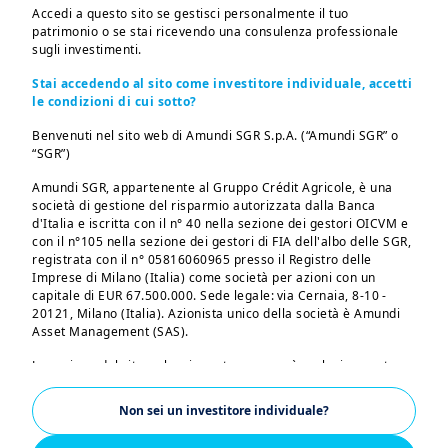
Accedi a questo sito se gestisci personalmente il tuo
da un forte aumento
patrimonio o se stai ricevendo una consulenza professionale
sugli investimenti.
della nostra raccolta e
Stai accedendo al sito come investitore individuale, accetti
dell'utile netto
le condizioni di cui sotto?
Benvenuti nel sito web di Amundi SGR S.p.A. (“Amundi SGR” o
Il 2024 è stato un anno record, sia in
“SGR”)
termini di attività che di risultati. La
Amundi SGR, appartenente al Gruppo Crédit Agricole, è una
1
nostra raccolta
è raddoppiata rispetto al
società di gestione del risparmio autorizzata dalla Banca
d'Italia e iscritta con il n° 40 nella sezione dei gestori OICVM e
2023,
raggiungendo +55 miliardi di euro
,
con il n°105 nella sezione dei gestori di FIA dell'albo delle SGR,
mentre l’utile netto si è attestato a
1,4
registrata con il n° 05816060965 presso il Registro delle
2,3
Imprese di Milano (Italia) come società per azioni con un
miliardi di euro
, in crescita del
+13%.
capitale di EUR 67.500.000. Sede legale: via Cernaia, 8-10 -
20121, Milano (Italia). Azionista unico della società è Amundi
Il patrimonio gestito è al massimo
Asset Management (SAS).
storico, pari
a 2.240 miliardi di
La sezione del sito web cui avrete accesso è esclusivamente
euro,
grazie a una raccolta molto
riservata alle persone residenti in Italia o che accedono al sito
stesso dall'Italia. Se risiedete in un paese dotato di un sito web
dinamica in diverse aree strategiche,
Non sei un investitore individuale?
Amundi dedicato, vi preghiamo di lasciare questa pagina e di
come
la distribuzione esterna (cd. terze
connettervi a tale sito.