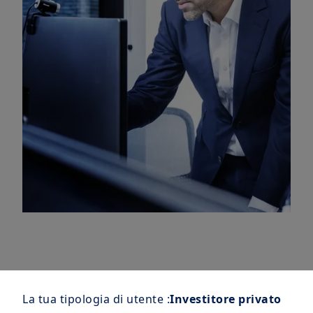
Il 2024 è stato un anno
La tua tipologia di utente :
Investitore privato
record caratterizzato