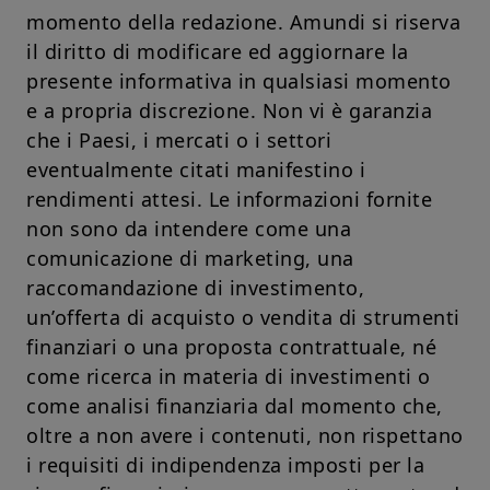
momento della redazione. Amundi si riserva
Scegliendo di accedere al nostro sito, riconoscete di aver preso
conoscenza e di accettare le presenti condizioni generali. Nel
il diritto di modificare ed aggiornare la
Vostro interesse, Vi consigliamo di leggere tali condizioni con
presente informativa in qualsiasi momento
la massima attenzione.
e a propria discrezione. Non vi è garanzia
Dichiarate di aver compreso ed accettato le condizioni
che i Paesi, i mercati o i settori
riportate qui sopra?
eventualmente citati manifestino i
rendimenti attesi. Le informazioni fornite
non sono da intendere come una
comunicazione di marketing, una
raccomandazione di investimento,
un’offerta di acquisto o vendita di strumenti
finanziari o una proposta contrattuale, né
come ricerca in materia di investimenti o
come analisi finanziaria dal momento che,
oltre a non avere i contenuti, non rispettano
i requisiti di indipendenza imposti per la