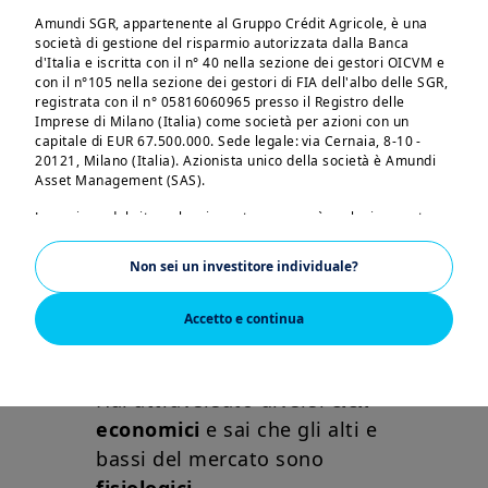
Amundi SGR, appartenente al Gruppo Crédit Agricole, è una
società di gestione del risparmio autorizzata dalla Banca
Sei emotivamente
d'Italia e iscritta con il n° 40 nella sezione dei gestori OICVM e
con il n°105 nella sezione dei gestori di FIA dell'albo delle SGR,
maturo
registrata con il n° 05816060965 presso il Registro delle
Imprese di Milano (Italia) come società per azioni con un
capitale di EUR 67.500.000. Sede legale: via Cernaia, 8-10 -
20121, Milano (Italia). Azionista unico della società è Amundi
Asset Management (SAS).
La gestione
dell’emotività
ti aiuta a
La sezione del sito web cui avrete accesso è esclusivamente
seguire il tuo piano di investimento
riservata alle persone residenti in Italia o che accedono al sito
senza farti influenzare dalle
stesso dall'Italia. Se risiedete in un paese dotato di un sito web
Non sei un investitore individuale?
Amundi dedicato, vi preghiamo di lasciare questa pagina e di
fluttuazioni del mercato:
connettervi a tale sito.
Accetto e continua
L'accesso, la consultazione e l'utilizzo delle pagine del sito
Hai costruito
negli anni
implicano l'accettazione da parte dell'utilizzatore dei contenuti
maggiore consapevolezza.
delle presenti note legali. Amundi SGR invita tutti gli utilizzatori
del proprio sito a leggere con attenzione le presenti note
Hai attraversato diversi
cicli
legali. Il contenuto del presente sito web - inclusi i dati, le
economici
e sai che gli alti e
notizie, le informazioni, le immagini, i grafici, il design, i nomi e
i marchi registrati di dominio - sono di proprietà di Amundi SGR
bassi del mercato sono
e, laddove non altrimenti precisato, sono soggetti alle