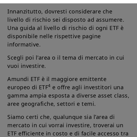
legali. Il contenuto del presente sito web - inclusi i dati, le
Innanzitutto, dovresti considerare che
notizie, le informazioni, le immagini, i grafici, il design, i nomi e
i marchi registrati di dominio - sono di proprietà di Amundi SGR
livello di rischio sei disposto ad assumere.
e, laddove non altrimenti precisato, sono soggetti alle
Una guida al livello di rischio di ogni ETF è
condizioni sul copyright e alla legislazione vigente in materia di
protezione della proprietà industriale. All'utilizzatore non è
disponibile nelle rispettive pagine
concessa alcuna licenza o diritto di utilizzo; sono pertanto
informative.
vietati la registrazione su qualsiasi supporto, la riproduzione,
la copia (eccetto ad esclusivo uso personale), la pubblicazione
e l'uso a fini commerciali, in misura totale o parziale, dei
Scegli poi l'area o il tema di mercato in cui
contenuti del sito senza previo consenso scritto di Amundi
vuoi investire.
SGR.
US Persons:
Amundi ETF è il maggiore emittente
4
europeo di ETF
e offre agli investitori una
Le informazioni contenute in questo sito non sono destinate ai
cittadini degli Stati Uniti d'America o “US Persons”, così come
gamma ampia esposta a diverse asset class,
definite nella “Regulation S” della Securities and Exchange
aree geografiche, settori e temi.
Commission, ai sensi del US Securities Act del 1933,
applicabile in particolare a qualsiasi persona fisica residente
negli Stati Uniti d'America e a qualsiasi società di persone o
Siamo certi che, qualunque sia l’area di
per azioni costituita o registrata ai sensi della legislazione
mercato in cui vorrai investire, troverai un
statunitense. I prodotti di investimento descritti nel presente
sito web non sono registrati ai sensi della legislazione federale
ETF efficiente in costo e di facile accesso tra
statunitense sui valori mobiliari o di qualsiasi altra legislazione