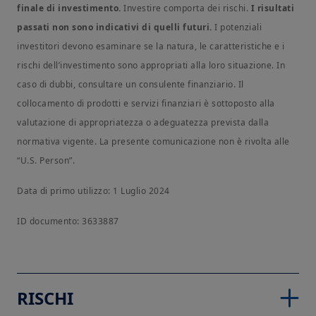
Italia. Gli utenti riconoscono la competenza dei tribunali italiani
finale di investimento.
Investire comporta dei rischi.
I risultati
in merito al contenuto e all’utilizzo del sito o ad eventuali
passati non sono indicativi di quelli futuri.
I potenziali
controversie che ne derivino. Per qualsiasi informazione o
chiarimento, vi invitiamo a contattare le persone indicate nella
investitori devono esaminare se la natura, le caratteristiche e i
sezione "contatti" del sito.
rischi dell’investimento sono appropriati alla loro situazione. In
Scegliendo di accedere al nostro sito, riconoscete di aver preso
caso di dubbi, consultare un consulente finanziario. Il
conoscenza e di accettare le presenti condizioni generali. Nel
collocamento di prodotti e servizi finanziari è sottoposto alla
Vostro interesse, Vi consigliamo di leggere tali condizioni con
la massima attenzione.
valutazione di appropriatezza o adeguatezza prevista dalla
Dichiarate di aver compreso ed accettato le condizioni
normativa vigente. La presente comunicazione non è rivolta alle
riportate qui sopra?
“U.S. Person”.
Data di primo utilizzo: 1 Luglio 2024
ID documento: 3633887
RISCHI