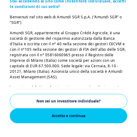
Stai accedendo al sito come investitore individuale, accetti
Rischio di investimento
- come tutti gli
le condizioni di cui sotto?
investimenti, il valore degli ETF può
Benvenuti nel sito web di Amundi SGR S.p.A. (“Amundi SGR” o
diminuire o crescere. Oltre al rischio di
“SGR”)
perdita del capitale investito, gli
Amundi SGR, appartenente al Gruppo Crédit Agricole, è una
investitori in ETF devono affrontare
società di gestione del risparmio autorizzata dalla Banca
anche il rischio associato ai mercati a
d'Italia e iscritta con il n° 40 nella sezione dei gestori OICVM e
con il n°105 nella sezione dei gestori di FIA dell'albo delle SGR,
cui l'ETF è esposto e quello associato
registrata con il n° 05816060965 presso il Registro delle
alla volatilità dei titoli/valute che
Imprese di Milano (Italia) come società per azioni con un
capitale di EUR 67.500.000. Sede legale: via Cernaia, 8-10 -
compongono l'indice sottostante.
20121, Milano (Italia). Azionista unico della società è Amundi
Performance
- Gli ETF sono stati
Asset Management (SAS).
concepiti per eguagliare la performance
La sezione del sito web cui avrete accesso è esclusivamente
di un indice scelto, non per superarla, e
riservata alle persone residenti in Italia o che accedono al sito
stesso dall'Italia. Se risiedete in un paese dotato di un sito web
l'obiettivo di investimento del fondo può
Non sei un investitore individuale?
Amundi dedicato, vi preghiamo di lasciare questa pagina e di
essere raggiunto solo in parte".
connettervi a tale sito.
Accetto e continua
L'accesso, la consultazione e l'utilizzo delle pagine del sito
implicano l'accettazione da parte dell'utilizzatore dei contenuti
Come si sceglie un ETF?
delle presenti note legali. Amundi SGR invita tutti gli utilizzatori
del proprio sito a leggere con attenzione le presenti note